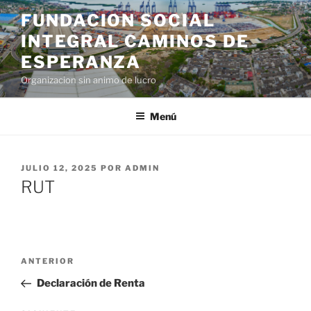
Saltar
FUNDACION SOCIAL
al
INTEGRAL CAMINOS DE
contenido
ESPERANZA
Organizacion sin animo de lucro
Menú
PUBLICADO
JULIO 12, 2025
POR
ADMIN
EL
RUT
Navegación
Entrada
ANTERIOR
de
anterior:
Declaración de Renta
entradas