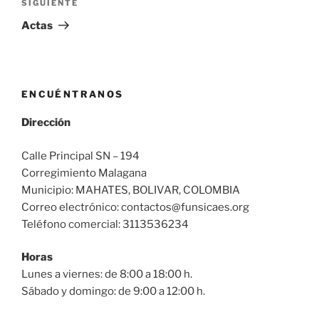
Siguiente
SIGUIENTE
entrada
Actas
ENCUÉNTRANOS
Dirección
Calle Principal SN – 194
Corregimiento Malagana
Municipio: MAHATES, BOLIVAR, COLOMBIA
Correo electrónico: contactos@funsicaes.org
Teléfono comercial: 3113536234
Horas
Lunes a viernes: de 8:00 a 18:00 h.
Sábado y domingo: de 9:00 a 12:00 h.